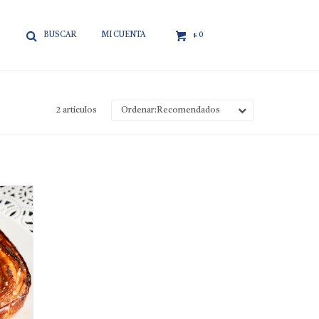

0
$
2 artículos
Recomendados