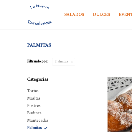
SALADOS
DULCES
EVEN
PALMITAS
Filtrando por:
Palmitas
Categorías
Tortas
Masitas
Postres
Budínes
Mantecadas
Palmitas