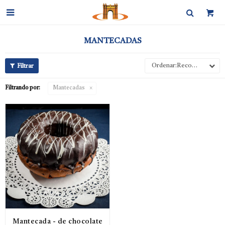

MANTECADAS
Recomendados
Filtrando por:
Mantecadas
Mantecada - de chocolate