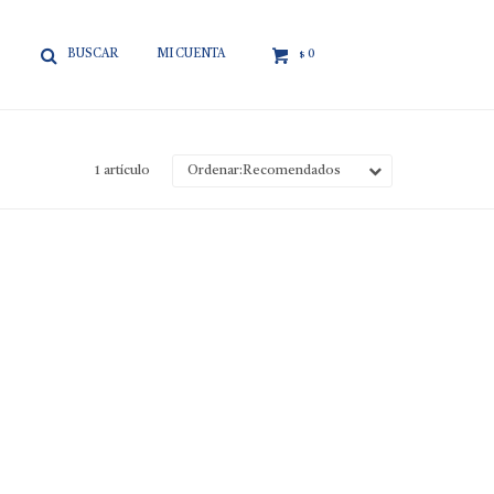

0
$
1 artículo
Recomendados