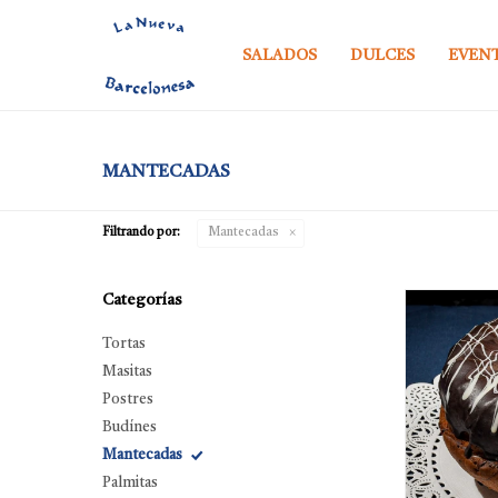
SALADOS
DULCES
EVEN
MANTECADAS
Filtrando por:
Mantecadas
Categorías
Tortas
Masitas
Postres
Budínes
Mantecadas
Palmitas