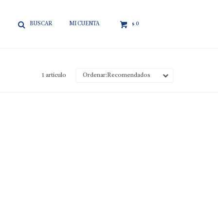

0
$
1 artículo
Recomendados