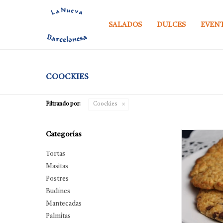
SALADOS
DULCES
EVEN
COOCKIES
Filtrando por:
Coockies
Categorías
Tortas
Masitas
Postres
Budínes
Mantecadas
Palmitas