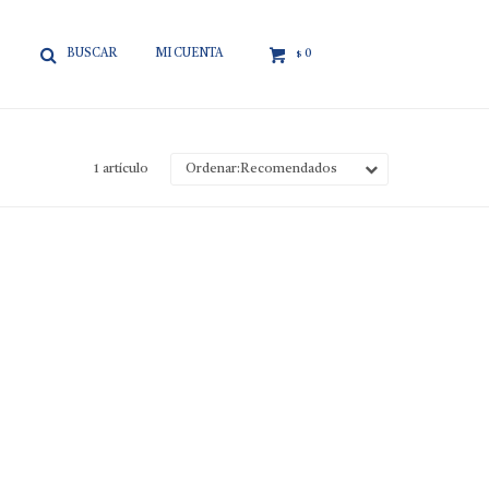

0
$
1 artículo
Recomendados