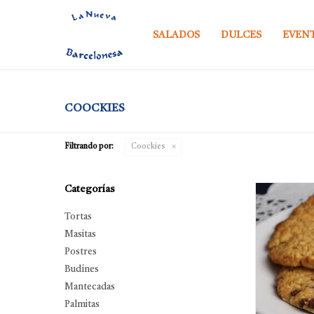
SALADOS
DULCES
EVEN
COOCKIES
Filtrando por:
Coockies
Categorías
Tortas
Masitas
Postres
Budínes
Mantecadas
Palmitas