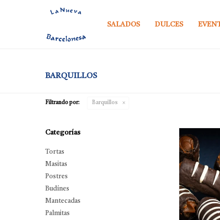
SALADOS
DULCES
EVEN
BARQUILLOS
Filtrando por:
Barquillos
Categorías
Tortas
Masitas
Postres
Budínes
Mantecadas
Palmitas