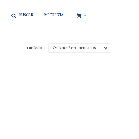

0
$
1 artículo
Recomendados