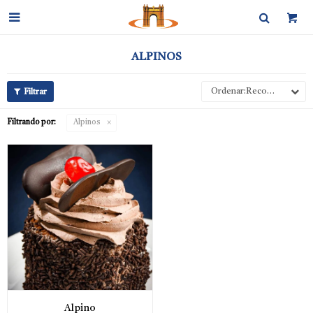

ALPINOS
Recomendados
Filtrando por:
Alpinos
Alpino