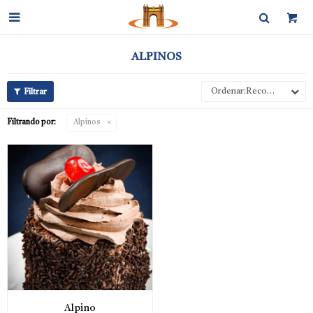

ALPINOS
Recomendados
Filtrando por:
Alpinos
Alpino