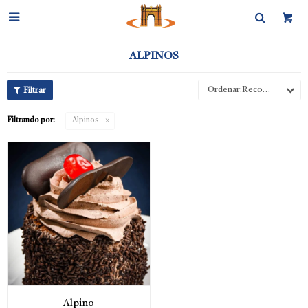

ALPINOS
Recomendados
Filtrando por:
Alpinos
Alpino