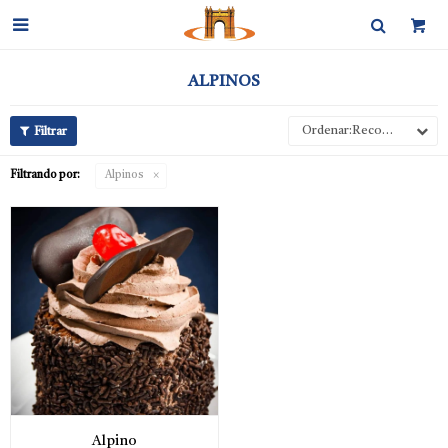

ALPINOS
Recomendados
Filtrando por:
Alpinos
Alpino