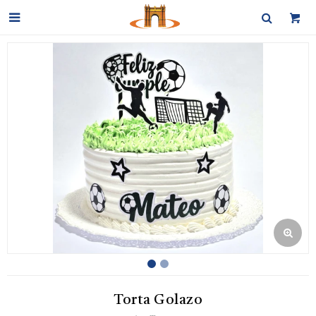

Torta Golazo