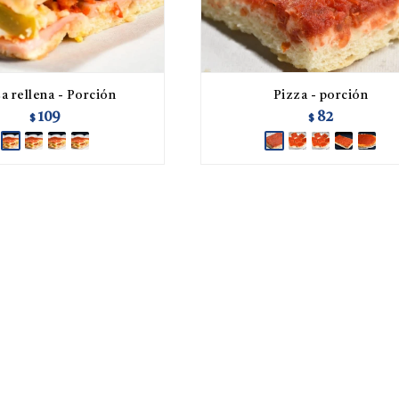
a rellena - Porción
Pizza - porción
109
82
$
$