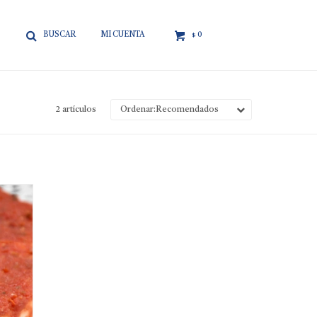

0
$
2 artículos
Recomendados