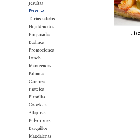
Jesuítas
Pizza
Tortas saladas
Hojaldraditos
Pizz
Empanadas
Budínes
Promociones
Lunch
Mantecadas
Palmitas
Cañones
Pasteles
Plantillas
Coockies
Alfajores
Polvorones
Barquillos
Magdalenas