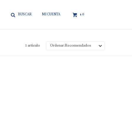

0
$
1 artículo
Recomendados