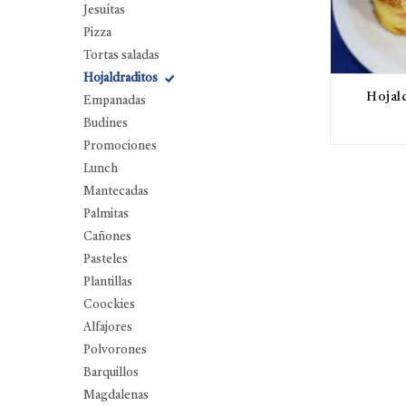
Jesuítas
Pizza
Tortas saladas
Hojaldraditos
Hojald
Empanadas
Budínes
Promociones
Lunch
Mantecadas
Palmitas
Cañones
Pasteles
Plantillas
Coockies
Alfajores
Polvorones
Barquillos
Magdalenas